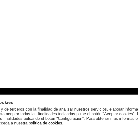
Condiciones generales
ookies
Condiciones de compra
y de terceros con la finalidad de analizar nuestros servicios, elaborar inform
Aviso legal
ara aceptar todas las finalidades indicadas pulse el botón "Aceptar cookies".
778 Beniarbeig (Alicante)
Política de privacidad
as finalidades pulsando el botón "Configuración". Para obtener más informació
cceda a nuestra
política de cookies
.
Política de cookies