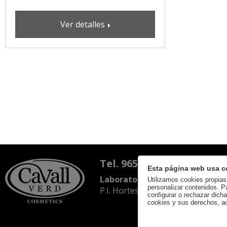
Ver detalles
Tel. 965 766 164
Esta página web usa c
Laboratorios Azahara S.L.
Utilizamos cookies propias 
personalizar contenidos. P
P.I. Hortes - C/ Riu Turia, 4-6, 03
configurar o rechazar dich
cookies y sus derechos, a