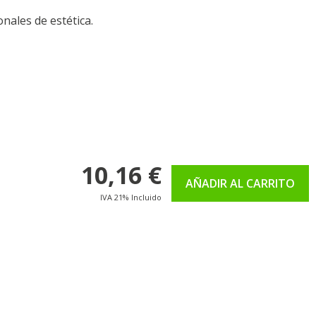
nales de estética.
10,16 €
AÑADIR AL CARRITO
IVA 21% Incluido