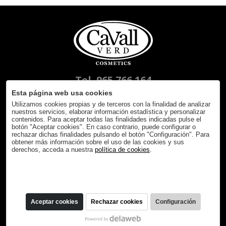
Tel. 965 766 164
Esta página web usa cookies
Laboratorios Azahara S.L.
Utilizamos cookies propias y de terceros con la finalidad de analizar
P.I. Hortes - C/ Riu Turia, 4-6, 03778 Beniarbeig (Alicante)
nuestros servicios, elaborar información estadística y personalizar
contenidos. Para aceptar todas las finalidades indicadas pulse el
botón "Aceptar cookies". En caso contrario, puede configurar o
Condiciones generales
rechazar dichas finalidades pulsando el botón "Configuración". Para
Condiciones de compra
obtener más información sobre el uso de las cookies y sus
Aviso legal
derechos, acceda a nuestra
política de cookies
.
Política de privacidad
Política de cookies
Aceptar cookies
Rechazar cookies
Configuración